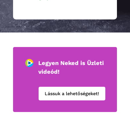
Legyen Neked is Üzleti
videód!
Lássuk a lehetőségeket!