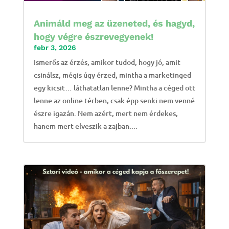
Animáld meg az üzeneted, és hagyd,
hogy végre észrevegyenek!
febr 3, 2026
Ismerős az érzés, amikor tudod, hogy jó, amit
csinálsz, mégis úgy érzed, mintha a marketinged
egy kicsit… láthatatlan lenne? Mintha a céged ott
lenne az online térben, csak épp senki nem venné
észre igazán. Nem azért, mert nem érdekes,
hanem mert elveszik a zajban....