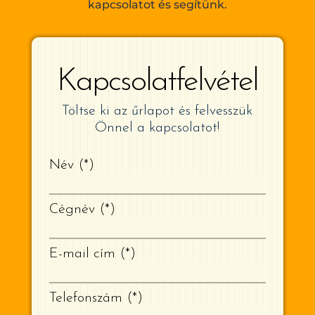
kapcsolatot és segítünk.
Kapcsolatfelvétel
Töltse ki az űrlapot és felvesszük
Önnel a kapcsolatot!
Név
*
Cégnév
*
E-mail cím
*
Telefonszám
*