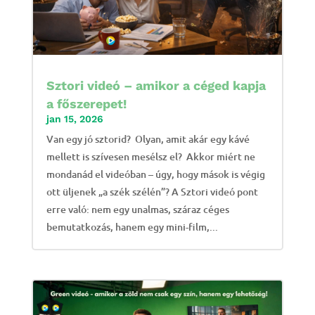
Sztori videó – amikor a céged kapja
a főszerepet!
jan 15, 2026
Van egy jó sztorid? Olyan, amit akár egy kávé
mellett is szívesen mesélsz el? Akkor miért ne
mondanád el videóban – úgy, hogy mások is végig
ott üljenek „a szék szélén”? A Sztori videó pont
erre való: nem egy unalmas, száraz céges
bemutatkozás, hanem egy mini-film,...