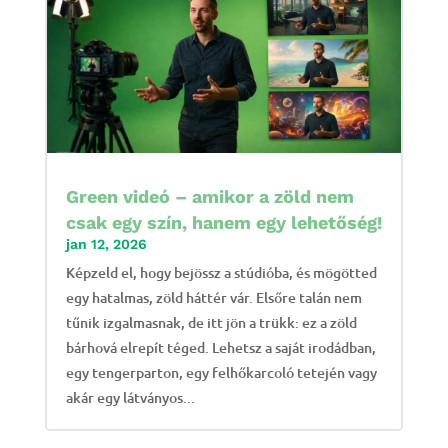
Green videó – amikor a zöld nem
csak egy szín, hanem egy lehetőség!
jan 12, 2026
Képzeld el, hogy bejössz a stúdióba, és mögötted
egy hatalmas, zöld háttér vár. Elsőre talán nem
tűnik izgalmasnak, de itt jön a trükk: ez a zöld
bárhová elrepít téged. Lehetsz a saját irodádban,
egy tengerparton, egy felhőkarcoló tetején vagy
akár egy látványos...