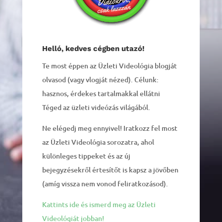
Helló, kedves cégben utazó!
Te most éppen az Üzleti Videológia blogját
olvasod (vagy vlogját nézed). Célunk:
hasznos, érdekes tartalmakkal ellátni
Téged az üzleti videózás világából.
Ne elégedj meg ennyivel! Iratkozz fel most
az Üzleti Videológia sorozatra, ahol
különleges tippeket és az új
bejegyzésekről értesítőt is kapsz a jövőben
(amíg vissza nem vonod feliratkozásod).
Kattints ide és ismerd meg az Üzleti
Videológiát jobban!