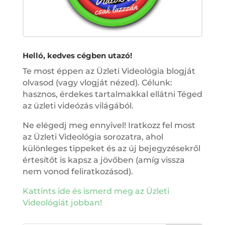
Helló, kedves cégben utazó!
Te most éppen az Üzleti Videológia blogját
olvasod (vagy vlogját nézed). Célunk:
hasznos, érdekes tartalmakkal ellátni Téged
az üzleti videózás világából.
Ne elégedj meg ennyivel! Iratkozz fel most
az Üzleti Videológia sorozatra, ahol
különleges tippeket és az új bejegyzésekről
értesítőt is kapsz a jövőben (amíg vissza
nem vonod feliratkozásod).
Kattints ide és ismerd meg az Üzleti
Videológiát jobban!