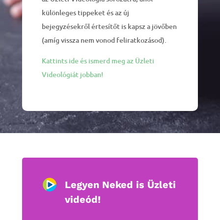
különleges tippeket és az új
bejegyzésekről értesítőt is kapsz a jövőben
(amíg vissza nem vonod feliratkozásod).
Kattints ide és ismerd meg az Üzleti
Videológiát jobban!
Legyen Neked is Üzleti
videód!