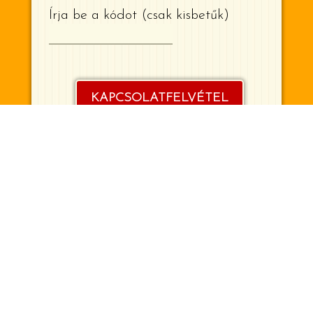
Írja be a kódot (csak kisbetűk)
KAPCSOLATFELVÉTEL
1992 -2026 © Multi M Stúdió Kft.
06-20-944-2072