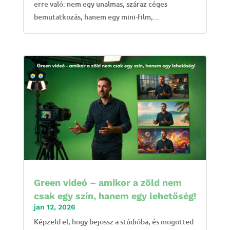
erre való: nem egy unalmas, száraz céges
bemutatkozás, hanem egy mini-film,...
Green videó – amikor a zöld nem
csak egy szín, hanem egy lehetőség!
jan 12, 2026
Képzeld el, hogy bejössz a stúdióba, és mögötted