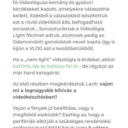
fő-Videológusa kemény és gyakori
kérdéseket kapott, amelyekre válaszolnia
kellett. Ezekből a válaszokból készítettük
ezt a rövid videókból álló, befogadható
sorozatot… Sorozatunknak a Videológia
Light főcímet adtuk, alcímnek pedig az
Odamondott gondolatok nevet kapta (így is
kijön a VLOG szó a kezdőbetűkből).
Ha a „nem light” videológia is érdekel, akkor
kattints ide és iratkozz fel rá
– de vigyázz: az
már hard kategória!
Az első részben megkérdeztük Lacit:
vajon
mi a legnagyobb kihívás a
videókészítésben?
Vajon a fények jó beállítása, vagy a
megfelelő eszközök? Esetleg az, hogy a
perifériák elbírják a szükséges renderelési
erőforrásokat? NEM! Egyik sem!
A válasz