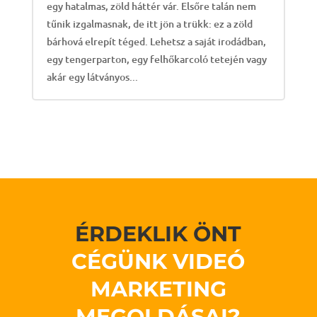
egy hatalmas, zöld háttér vár. Elsőre talán nem
tűnik izgalmasnak, de itt jön a trükk: ez a zöld
bárhová elrepít téged. Lehetsz a saját irodádban,
egy tengerparton, egy felhőkarcoló tetején vagy
akár egy látványos...
ÉRDEKLIK ÖNT
CÉGÜNK VIDEÓ
MARKETING
MEGOLDÁSAI?