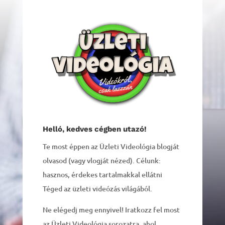
Helló, kedves cégben utazó!
Te most éppen az Üzleti Videológia blogját
olvasod (vagy vlogját nézed). Célunk:
hasznos, érdekes tartalmakkal ellátni
Téged az üzleti videózás világából.
Ne elégedj meg ennyivel! Iratkozz fel most
az Üzleti Videológia sorozatra, ahol