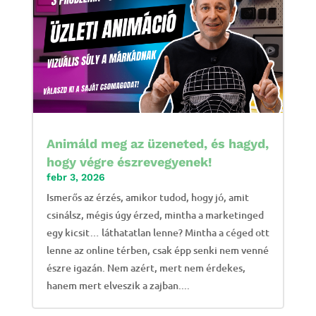
Animáld meg az üzeneted, és hagyd,
hogy végre észrevegyenek!
febr 3, 2026
Ismerős az érzés, amikor tudod, hogy jó, amit
csinálsz, mégis úgy érzed, mintha a marketinged
egy kicsit… láthatatlan lenne? Mintha a céged ott
lenne az online térben, csak épp senki nem venné
észre igazán. Nem azért, mert nem érdekes,
hanem mert elveszik a zajban....