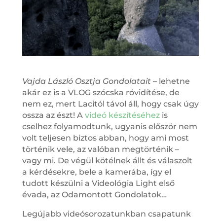
Vajda László Osztja Gondolatait
– lehetne
akár ez is a VLOG szócska rövidítése, de
nem ez, mert Lacitól távol áll, hogy csak úgy
ossza az észt! A
videó készítéséhez
is
cselhez folyamodtunk, ugyanis először nem
volt teljesen biztos abban, hogy ami most
történik vele, az valóban megtörténik –
vagy mi. De végül kötélnek állt és válaszolt
a kérdésekre, bele a kamerába, így el
tudott készülni a Videológia Light első
évada, az Odamontott Gondolatok…
Legújabb videósorozatunkban csapatunk