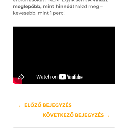
meglepőbb, mint hinnéd!
Nézd meg –
kevesebb, mint 1 perc!
←
ELŐZŐ BEJEGYZÉS
KÖVETKEZŐ BEJEGYZÉS
→