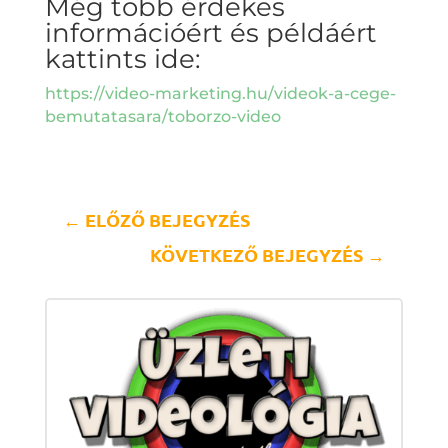
Még több érdekes
információért és példáért
kattints ide:
https://video-marketing.hu/videok-a-cege-
bemutatasara/toborzo-video
←
ELŐZŐ BEJEGYZÉS
KÖVETKEZŐ BEJEGYZÉS
→