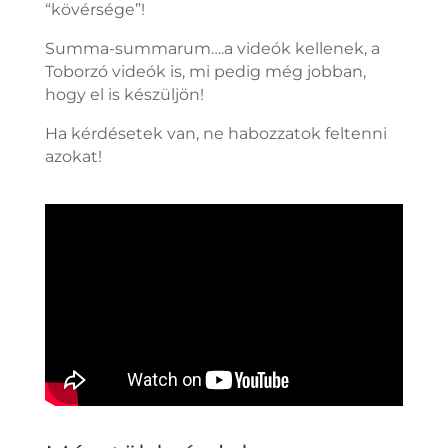
“kövérsége”!
Summa-summarum….a videók kellenek, a
Toborzó videók is, mi pedig még jobban,
hogy el is készüljön!
Ha kérdésetek van, ne habozzatok feltenni
azokat!