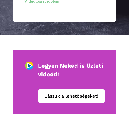
Videológiát jobban!
Legyen Neked is Üzleti
videód!
Lássuk a lehetőségeket!