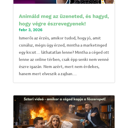
Animáld meg az üzeneted, és hagyd,
hogy végre észrevegyenek!
febr 3, 2026
Ismerős az érzés, amikor tudod, hogy jó, amit
csinálsz, mégis úgy érzed, mintha a marketinged
egy kicsit… láthatatlan lenne? Mintha a céged ott
lenne az online térben, csak épp senki nem venné
észre igazán. Nem azért, mert nem érdekes,
hanem mert elveszik a zajban....