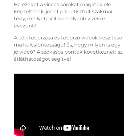
Ha ezeket a vicces sorokat magatok elé
képzeltétek, jöhet pár letisztult szakmai
tény, mellyel picit komolyabb vizekre
evezünk!
A cég toborzása és toborzó videók készítése
ma kulcsfontosságú! És, hogy milyen is egy
jó videó? A szokásos pontok következnek az
átláthatóságot segítve!