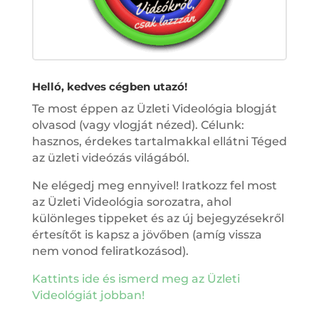
Helló, kedves cégben utazó!
Te most éppen az Üzleti Videológia blogját
olvasod (vagy vlogját nézed). Célunk:
hasznos, érdekes tartalmakkal ellátni Téged
az üzleti videózás világából.
Ne elégedj meg ennyivel! Iratkozz fel most
az Üzleti Videológia sorozatra, ahol
különleges tippeket és az új bejegyzésekről
értesítőt is kapsz a jövőben (amíg vissza
nem vonod feliratkozásod).
Kattints ide és ismerd meg az Üzleti
Videológiát jobban!