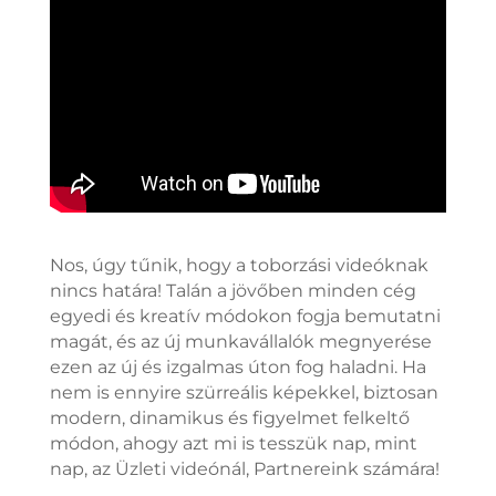
Nos, úgy tűnik, hogy a toborzási videóknak
nincs határa! Talán a jövőben minden cég
egyedi és kreatív módokon fogja bemutatni
magát, és az új munkavállalók megnyerése
ezen az új és izgalmas úton fog haladni. Ha
nem is ennyire szürreális képekkel, biztosan
modern, dinamikus és figyelmet felkeltő
módon, ahogy azt mi is tesszük nap, mint
nap, az Üzleti videónál, Partnereink számára!