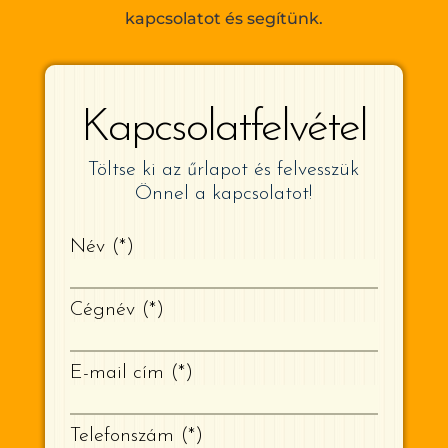
kapcsolatot és segítünk.
Kapcsolatfelvétel
Töltse ki az űrlapot és felvesszük
Önnel a kapcsolatot!
Név
*
Cégnév
*
E-mail cím
*
Telefonszám
*