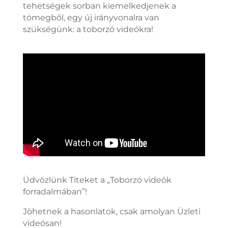
tehetségek sorban kiemelkedjenek a
tömegből, egy új irányvonalra van
szükségünk: a toborzó videókra!
Üdvözlünk Titeket a „Toborzó videók
forradalmában”!
Jöhetnek a hasonlatok, csak amolyan Üzleti
videósan!