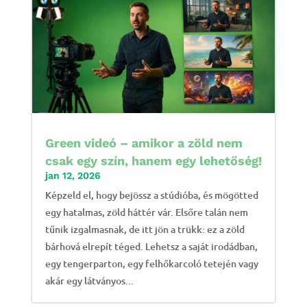
Green videó – amikor a zöld nem
csak egy szín, hanem egy lehetőség!
jan 12, 2026
Képzeld el, hogy bejössz a stúdióba, és mögötted
egy hatalmas, zöld háttér vár. Elsőre talán nem
tűnik izgalmasnak, de itt jön a trükk: ez a zöld
bárhová elrepít téged. Lehetsz a saját irodádban,
egy tengerparton, egy felhőkarcoló tetején vagy
akár egy látványos...