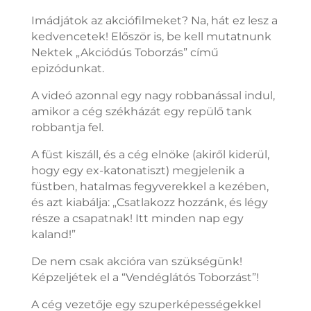
Imádjátok az akciófilmeket? Na, hát ez lesz a
kedvencetek! Először is, be kell mutatnunk
Nektek „Akciódús Toborzás” című
epizódunkat.
A videó azonnal egy nagy robbanással indul,
amikor a cég székházát egy repülő tank
robbantja fel.
A füst kiszáll, és a cég elnöke (akiről kiderül,
hogy egy ex-katonatiszt) megjelenik a
füstben, hatalmas fegyverekkel a kezében,
és azt kiabálja: „Csatlakozz hozzánk, és légy
része a csapatnak! Itt minden nap egy
kaland!”
De nem csak akcióra van szükségünk!
Képzeljétek el a “Vendéglátós Toborzást”!
A cég vezetője egy szuperképességekkel