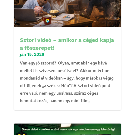
Sztori videó – amikor a céged kapja
a főszerepet!
jan 15, 2026
Van egy jó sztorid? Olyan, amit akár egy kávé
mellett is szívesen mesélsz el? Akkor miért ne
mondanád el videóban – úgy, hogy mások is végig
ott üljenek „a szék szélén”? A Sztori videó pont
erre való: nem egy unalmas, száraz céges
bemutatkozás, hanem egy mini-film,...