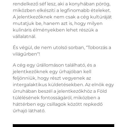
rendelkező séf lesz, aki a konyhában pörög,
miközben elkészíti a legfinomabb ételeket.
A jelentkezőknek nem csak a cég kultúráját
mutatjuk be, hanem azt is, hogy milyen
kulináris élményekben lehet részük a
vállalatnál.
És végül, de nem utolsó sorban, “Toborzás a
világűrben“!
A cég egy űrállomáson található, és a
jelentkezőknek egy űrhajóban kell
feljönniük, hogy részt vegyenek az
intergalaktikus küldetésekben. Az elnök egy
űrruhában beszél a jelentkezőkhöz a Föld
túlélésének fontosságáról, miközben a
háttérben egy csillagok között repkedő
űrhajó látható.