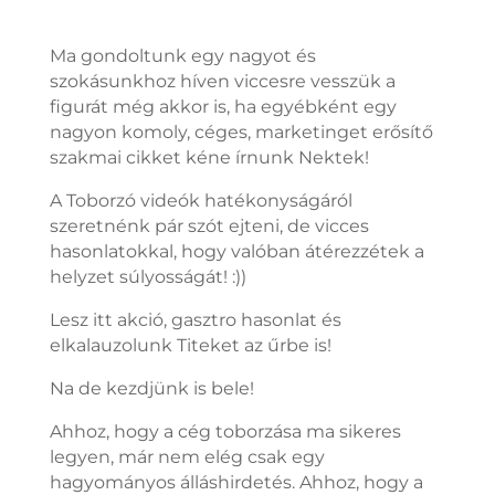
Ma gondoltunk egy nagyot és
szokásunkhoz híven viccesre vesszük a
figurát még akkor is, ha egyébként egy
nagyon komoly, céges, marketinget erősítő
szakmai cikket kéne írnunk Nektek!
A Toborzó videók hatékonyságáról
szeretnénk pár szót ejteni, de vicces
hasonlatokkal, hogy valóban átérezzétek a
helyzet súlyosságát! :))
Lesz itt akció, gasztro hasonlat és
elkalauzolunk Titeket az űrbe is!
Na de kezdjünk is bele!
Ahhoz, hogy a cég toborzása ma sikeres
legyen, már nem elég csak egy
hagyományos álláshirdetés. Ahhoz, hogy a