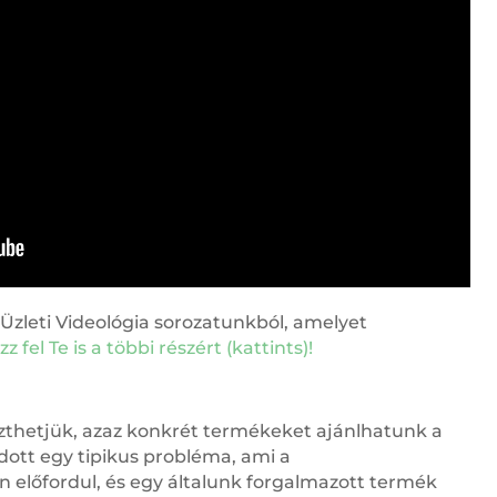
z Üzleti Videológia sorozatunkból, amelyet
zz fel Te is a többi részért (kattints)!
eszthetjük, azaz konkrét termékeket ajánlhatunk a
dott egy tipikus probléma, ami a
 előfordul, és egy általunk forgalmazott termék