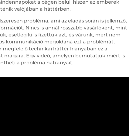
 mindennapokat a cégen belül, hiszen az emberek
örténik valójában a háttérben.
zeresen probléma, ami az eladás során is jellemző,
rmációt. Nincs is annál rosszabb vásárlóként, mint
, esetleg ki is fizettük azt, és várunk, mert nem
atos kommunikáció megoldaná ezt a problémát,
megfelelő technikai háttér hiányában ez a
at magára. Egy videó, amelyen bemutatjuk miért is
entheti a probléma hátrányait.