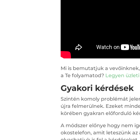
Mi is bemutatjuk a vevőinknek,
a Te folyamatod?
Legyen üzleti
Gyakori kérdések
Szintén komoly problémát jele
újra felmerülnek. Ezeket mind
körében gyakran előforduló kér
A módszer előnye hogy nem igé
okostelefon, amit leteszünk az 
olvashatjuk is fel a kérdéseket,