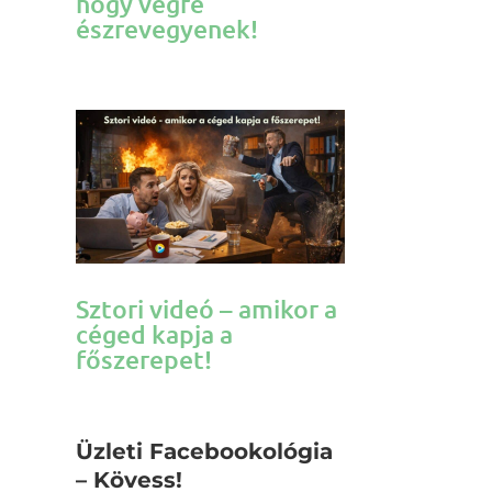
hogy végre
észrevegyenek!
Sztori videó – amikor a
céged kapja a
főszerepet!
Üzleti Facebookológia
– Kövess!