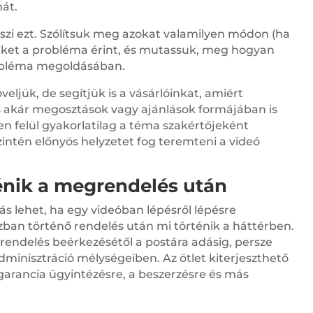
át.
szi ezt. Szólítsuk meg azokat valamilyen módon (ha
kiket a probléma érint, és mutassuk, meg hogyan
robléma megoldásában.
eljük, de segítjük is a vásárlóinkat, amiért
és akár megosztások vagy ajánlások formájában is
zen felül gyakorlatilag a téma szakértőjeként
intén előnyös helyzetet fog teremteni a videó
énik a megrendelés után
ás lehet, ha egy videóban lépésről lépésre
an történő rendelés után mi történik a háttérben.
rendelés beérkezésétől a postára adásig, persze
minisztráció mélységeiben. Az ötlet kiterjeszthető
a garancia ügyintézésre, a beszerzésre és más