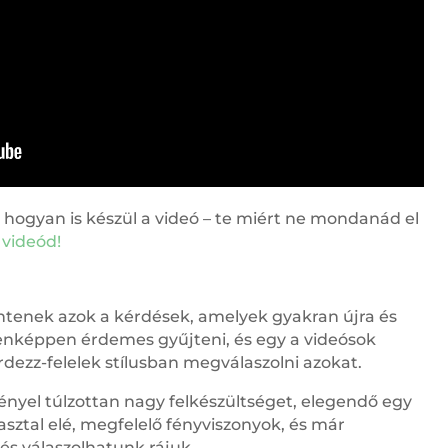
 hogyan is készül a videó – te miért ne mondanád el
 videód!
ntenek azok a kérdések, amelyek gyakran újra és
enképpen érdemes gyűjteni, és egy a videósok
dezz-felelek stílusban megválaszolni azokat.
nyel túlzottan nagy felkészültséget, elegendő egy
asztal elé, megfelelő fényviszonyok, és már
 és válaszolhatunk rájuk.