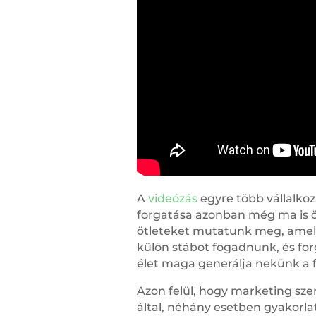
A
videózás
egyre több vállalko
forgatása azonban még ma is ö
ötleteket mutatunk meg, amely
külön stábot fogadnunk, és fo
élet maga generálja nekünk a 
Azon felül, hogy marketing sz
által, néhány esetben gyakorlat