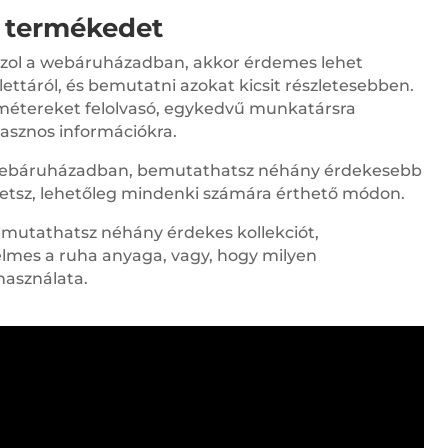
 termékedet
azol a webáruházadban, akkor érdemes lehet
ttáról, és bemutatni azokat kicsit részletesebben.
étereket felolvasó, egykedvű munkatársra
asznos információkra.
ebáruházadban, bemutathatsz néhány érdekesebb
zhetsz, lehetőleg mindenki számára érthető módon.
mutathatsz néhány érdekes kollekciót,
mes a ruha anyaga, vagy, hogy milyen
használata.