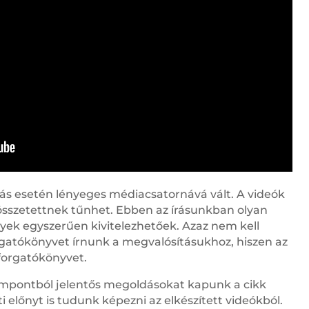
zás esetén lényeges médiacsatornává vált. A videók
sszetettnek tűnhet. Ebben az írásunkban olyan
ek egyszerűen kivitelezhetőek. Azaz nem kell
rgatókönyvet írnunk a megvalósításukhoz, hiszen az
forgatókönyvet.
empontból jelentős megoldásokat kapunk a cikk
i előnyt is tudunk képezni az elkészített videókból.