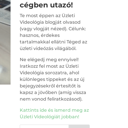
cégben utazó!
Te most éppen az Üzleti
Videológia blogját olvasod
(vagy vlogját nézed). Célunk:
hasznos, érdekes
tartalmakkal ellátni Téged az
üzleti videózás világából.
Ne elégedj meg ennyivel!
Iratkozz fel most az Üzleti
Videológia sorozatra, ahol
különleges tippeket és az új
bejegyzésekről értesítőt is
kapsz a jövőben (amíg vissza
nem vonod feliratkozásod).
Kattints ide és ismerd meg az
Üzleti Videológiát jobban!