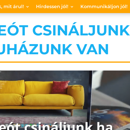
, mit árul!
Hirdessen jól!
Kommunikáljon jól!
DEÓT CSINÁLJUNK
UHÁZUNK VAN