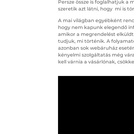
Persze össze is foglalhatjuk a
szeretik azt látni, hogy mi is t
A mai világban egyébként rends
hogy nem kapunk elegendő info
amikor a megrendelést elküldtük
tudjuk, mi történik. A folyam
azonban sok webáruház esetén 
kényelmi szolgáltatás még vár
kell várnia a vásárlónak, csökk