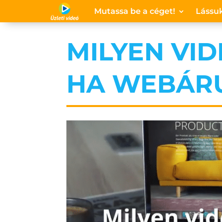
Mutassa be a céget!
Lássuk
MILYEN VI
HA WEBÁR