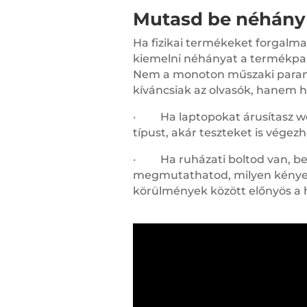
Mutasd be néhány
Ha fizikai termékeket forgalm
kiemelni néhányat a termékpale
Nem a monoton műszaki param
kíváncsiak az olvasók, hanem h
· Ha laptopokat árusítasz w
típust, akár teszteket is vége
· Ha ruházati boltod van, be
megmutathatod, milyen kényel
körülmények között előnyös a 