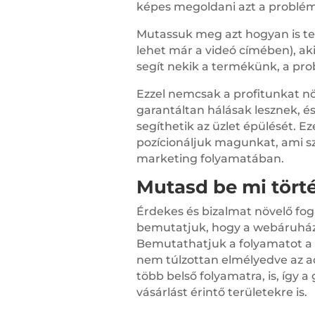
képes megoldani azt a problém
Mutassuk meg azt hogyan is te
lehet már a videó címében), a
segít nekik a termékünk, a p
Ezzel nemcsak a profitunkat növ
garantáltan hálásak lesznek, 
segíthetik az üzlet épülését. E
pozícionáljuk magunkat, ami sz
marketing folyamatában.
Mutasd be mi tört
Érdekes és bizalmat növelő fog
bemutatjuk, hogy a webáruházb
Bemutathatjuk a folyamatot a 
nem túlzottan elmélyedve az ad
több belső folyamatra, is, így 
vásárlást érintő területekre is.