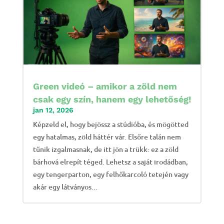
Green videó – amikor a zöld nem
csak egy szín, hanem egy lehetőség!
jan 12, 2026
Képzeld el, hogy bejössz a stúdióba, és mögötted
egy hatalmas, zöld háttér vár. Elsőre talán nem
tűnik izgalmasnak, de itt jön a trükk: ez a zöld
bárhová elrepít téged. Lehetsz a saját irodádban,
egy tengerparton, egy felhőkarcoló tetején vagy
akár egy látványos...