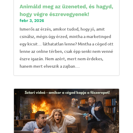
Animáld meg az üzeneted, és hagyd,
hogy végre észrevegyenek!
febr 3, 2026
Ismerős az érzés, amikor tudod, hogy jó, amit
csinálsz, mégis úgy érzed, mintha a marketinged
egy kicsit… láthatatlan lenne? Mintha a céged ott
lenne az online térben, csak épp senki nem venné
észre igazán. Nem azért, mert nem érdekes,
hanem mert elveszik a zajban....