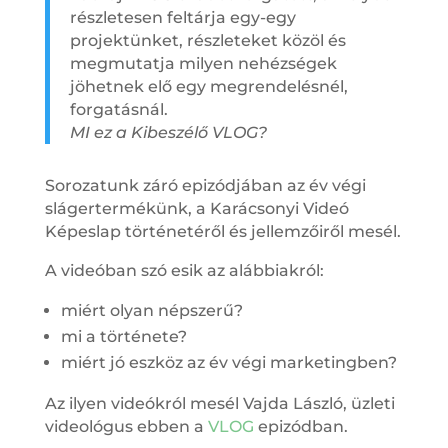
részletesen feltárja egy-egy
projektünket, részleteket közöl és
megmutatja milyen nehézségek
jöhetnek elő egy megrendelésnél,
forgatásnál.
MI ez a Kibeszélő VLOG?
Sorozatunk záró epizódjában az év végi
slágertermékünk, a Karácsonyi Videó
Képeslap történetéről és jellemzőiről mesél.
A videóban szó esik az alábbiakról:
miért olyan népszerű?
mi a története?
miért jó eszköz az év végi marketingben?
Az ilyen videókról mesél Vajda László, üzleti
videológus ebben a
VLOG
epizódban.