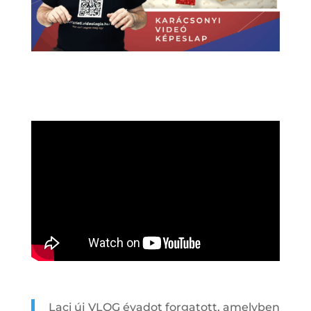
Laci új VLOG évadot forgatott, amelyben