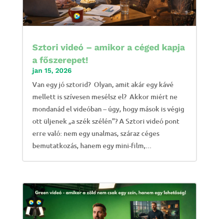
Sztori videó – amikor a céged kapja
a főszerepet!
jan 15, 2026
Van egy jó sztorid? Olyan, amit akár egy kávé
mellett is szívesen mesélsz el? Akkor miért ne
mondanád el videóban – úgy, hogy mások is végig
ott üljenek „a szék szélén”? A Sztori videó pont
erre való: nem egy unalmas, száraz céges
bemutatkozás, hanem egy mini-film,...