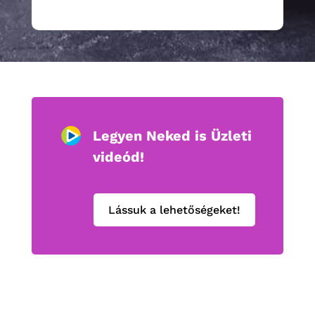
Legyen Neked is Üzleti
videód!
Lássuk a lehetőségeket!