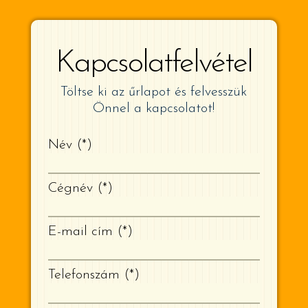
Kapcsolatfelvétel
Töltse ki az űrlapot és felvesszük
Önnel a kapcsolatot!
Név
*
Cégnév
*
E-mail cím
*
Telefonszám
*