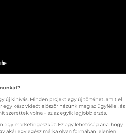
 munkát?
új kihívás. Minden projekt egy új történet, amit el
kor egy kész videót először nézünk meg az ügyféllel, és
it szerettek volna – az az egyik legjobb érzés.
egy marketingeszköz. Ez egy lehetőség arra, hogy
agy akár egy egész márka olyan formában jelenjen