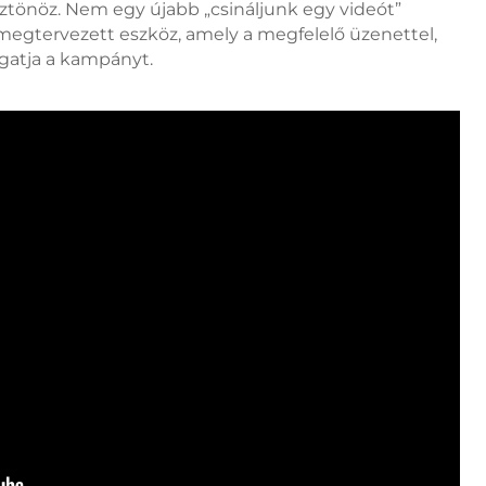
sztönöz. Nem egy újabb „csináljunk egy videót”
egtervezett eszköz, amely a megfelelő üzenettel,
gatja a kampányt.