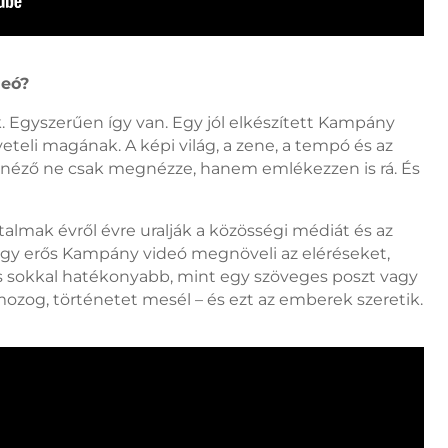
deó?
 Egyszerűen így van. Egy jól elkészített Kampány
eteli magának. A képi világ, a zene, a tempó és az
néző ne csak megnézze, hanem emlékezzen is rá. És
talmak évről évre uralják a közösségi médiát és az
 Egy erős Kampány videó megnöveli az eléréseket,
 és sokkal hatékonyabb, mint egy szöveges poszt vagy
 mozog, történetet mesél – és ezt az emberek szeretik.