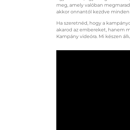
meg, amely valóban megmarad a
akkor onnantól kezdve minden 
Ha szeretnéd, hogy a kampányo
akarod az embereket, hanem meg
Kampány videóra. Mi készen állun