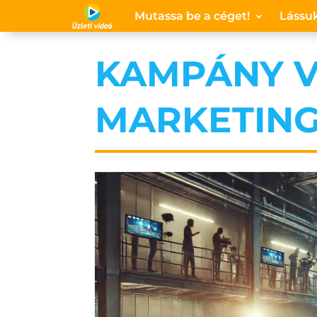
Mutassa be a céget!
Lássuk
KAMPÁNY V
MARKETING