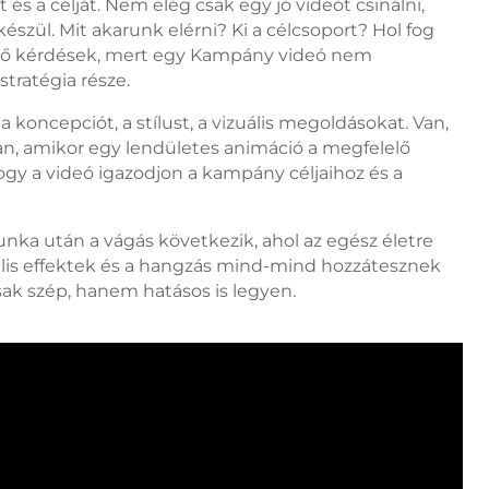
és a célját. Nem elég csak egy jó videót csinálni,
észül. Mit akarunk elérni? Ki a célcsoport? Hol fog
tő kérdések, mert egy Kampány videó nem
tratégia része.
 a koncepciót, a stílust, a vizuális megoldásokat. Van,
 van, amikor egy lendületes animáció a megfelelő
hogy a videó igazodjon a kampány céljaihoz és a
nka után a vágás következik, ahol az egész életre
zuális effektek és a hangzás mind-mind hozzátesznek
sak szép, hanem hatásos is legyen.