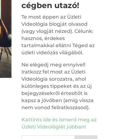
cégben utazó!
Te most éppen az Üzleti
Videológia blogját olvasod
(vagy vlogját nézed). Célunk:
hasznos, érdekes
tartalmakkal ellátni Téged az
üzleti videózás világából.
Ne elégedj meg ennyivel!
Iratkozz fel most az Üzleti
Videológia sorozatra, ahol
különleges tippeket és az új
bejegyzésekről értesítőt is
kapsz a jövőben (amíg vissza
nem vonod feliratkozásod).
Kattints ide és ismerd meg az
Üzleti Videológiát jobban!