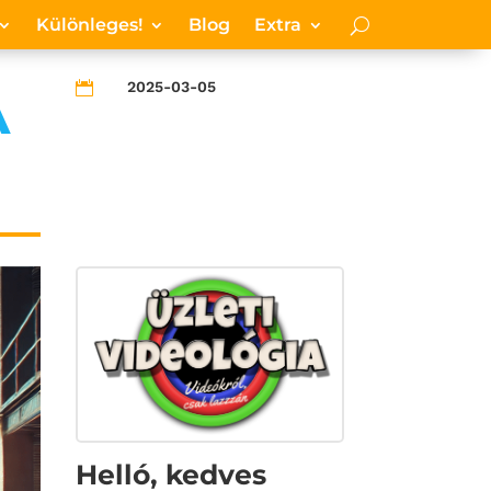
Különleges!
Blog
Extra
2025-03-05

A
Helló, kedves