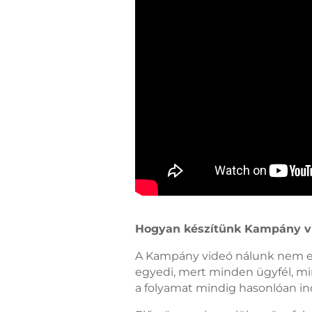
Hogyan készítünk Kampány v
A Kampány videó nálunk nem eg
egyedi, mert minden ügyfél, m
a folyamat mindig hasonlóan in