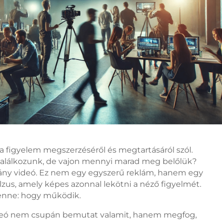
 figyelem megszerzéséről és megtartásáról szól.
 találkozunk, de vajon mennyi marad meg belőlük?
ány videó. Ez nem egy egyszerű reklám, hanem egy
zus, amely képes azonnal lekötni a néző figyelmét.
benne: hogy működik.
ideó nem csupán bemutat valamit, hanem megfog,