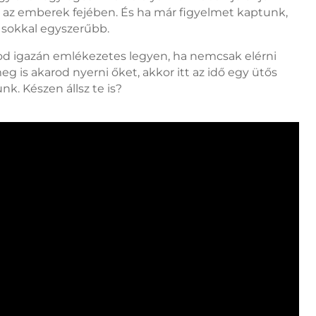
z emberek fejében. És ha már figyelmet kaptunk,
sokkal egyszerűbb.
d igazán emlékezetes legyen, ha nemcsak elérni
 is akarod nyerni őket, akkor itt az idő egy ütős
k. Készen állsz te is?