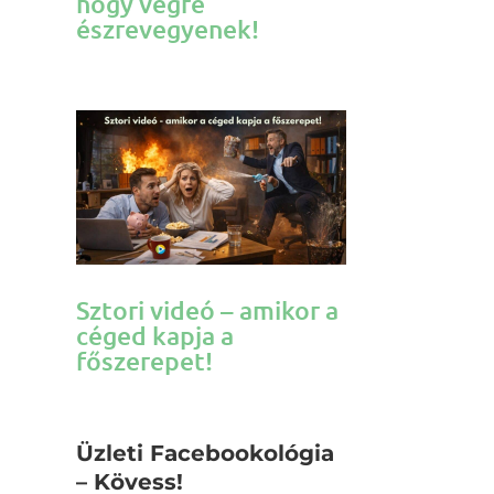
hogy végre
észrevegyenek!
Sztori videó – amikor a
céged kapja a
főszerepet!
Üzleti Facebookológia
– Kövess!