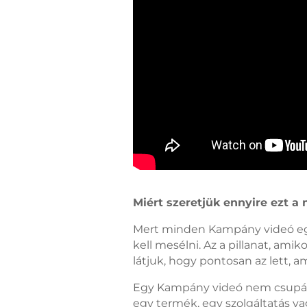
Miért szeretjük ennyire ezt a
Mert minden Kampány videó egy 
kell mesélni. Az a pillanat, ami
látjuk, hogy pontosan az lett, am
Egy Kampány videó nem csupán 
egy termék, egy szolgáltatás v