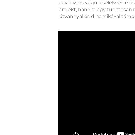
bevonz, és végül cselekvésre ö
projekt, hanem egy tudatosan m
látvánnyal és dinamikával támo