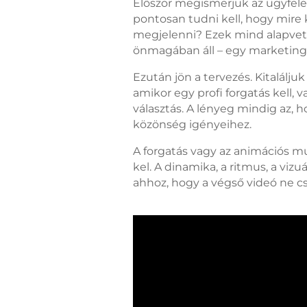
Először megismerjük az ügyfelet 
pontosan tudni kell, hogy mire k
megjelenni? Ezek mind alapve
önmagában áll – egy marketings
Ezután jön a tervezés. Kitaláljuk
amikor egy profi forgatás kell,
választás. A lényeg mindig az, 
közönség igényeihez.
A forgatás vagy az animációs mu
kel. A dinamika, a ritmus, a vi
ahhoz, hogy a végső videó ne c