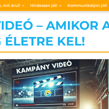
, mit árul!
Hirdessen jól!
Kommunikáljon jól!
IDEÓ – AMIKOR 
 ÉLETRE KEL!