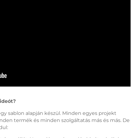
ideót?
y sablon alapján készül. Minden egyes projekt
inden termék és minden szolgáltatás más és más. De
dul: