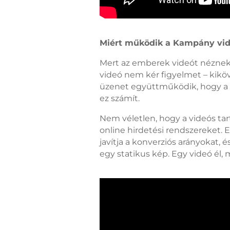
Miért működik a Kampány vi
Mert az emberek videót néznek.
videó nem kér figyelmet – kiköv
üzenet együttműködik, hogy a 
ez számít.
Nem véletlen, hogy a videós tar
online hirdetési rendszereket.
javítja a konverziós arányokat,
egy statikus kép. Egy videó él,