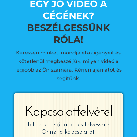
EGY JÓ VIDEÓ A
CÉGÉNEK?
BESZÉLGESSÜNK
RÓLA!
Keressen minket, mondja el az igényeit és
kötetlenül megbeszéljük, milyen videó a
legjobb az Ön számára. Kérjen ajánlatot és
segítünk.
Kapcsolatfelvétel
Töltse ki az űrlapot és felvesszük
Önnel a kapcsolatot!